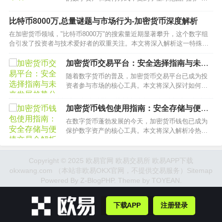
关注。本文将深入探讨加密货币的起源、特点以及
其在现实中的应用，帮助读者更好地理解这一热门
比特币8000万,总量谜题与市场行为-加密货币深度解析
话题。…
在加密货币领域，"比特币8000万"的搜索量近期显著攀升，这个数字组
合引发了投资者与技术爱好者的双重关注。本文将深入解析这一特殊数
值背后的多层含义，从比特币总量设计到市场行为特征，完整呈现区块
链技术支撑下的数字资产运行规律。…
加密货币交易平台：安全选择指南与未来
发展趋势分析
随着数字货币的普及，加密货币交易平台已成为投
资者参与市场的核心工具。本文将深入探讨如何筛
选安全可靠的交易平台、主流平台功能对比，以及
区块链技术革新对行业未来的深远影响，为读者提
加密货币钱包使用指南：安全存储与便捷
供全面的决策参考。…
交易全解析
在数字货币蓬勃发展的今天，加密货币钱包已成为
保护数字资产的核心工具。本文将深入解析冷热钱
包的差异，揭示助记词管理的关键技巧，并指者如
何构建全方位的安全防护体系，助您在数字金融时
代守住财富安全门。…
Copyright © 2025 欧易官网 欧易交易所 欧易APP下载
okxwang.com （本站非欧易OKX官网，不提供交易服务）
Sitemap
Powered By
Z-BlogPHP
. Theme by
TOYEAN
.
下载APP
注册登录