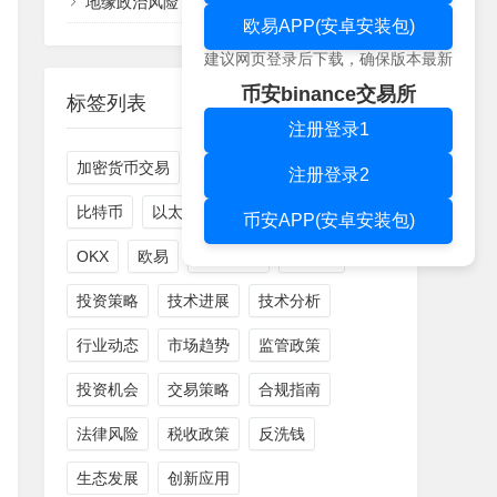
地缘政治风险下的加密货币市场韧性分析：机构获利了结与散户情绪博弈
欧易APP(安卓安装包)
建议网页登录后下载，确保版本最新
币安binance交易所
标签列表
注册登录1
加密货币交易
数字资产
加密货币
注册登录2
比特币
以太坊
测试
风险管理
币安APP(安卓安装包)
OKX
欧易
市场分析
区块链
投资策略
技术进展
技术分析
行业动态
市场趋势
监管政策
投资机会
交易策略
合规指南
法律风险
税收政策
反洗钱
生态发展
创新应用