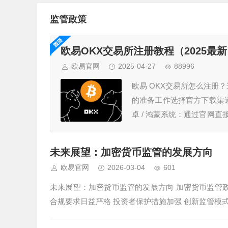
监管政策
欧易OKX交易所注册教程（2025最
欧易官网
2025-04-27
88996
欧易 OKX交易所怎么注册
的准备工作选择官方下载渠
卓 / 鸿蒙系统：通过官网直
文件并安装。iOS 系统：需使
未来展望：加密货币监管的发展方向
欧易官网
2026-03-04
601
未来展望：加密货币监管的发展方向 加密货币监管
合规要求日益严格 投资者保护措施加强 创新监管模式探