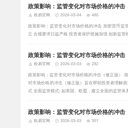
政策影响：监管变化对市场价格的冲击
欧易官网
2026-03-04
485
政策影响：监管变化对市场价格的冲击 加密货币监
立 合规要求日益严格 投资者保护措施加强 创新监管模式
政策影响：监管变化对市场价格的冲击
欧易官网
2026-03-03
282
政策影响：监管变化对市场价格的冲击（修正版） 
对市场价格的冲击（修正版）旨在帮助投资者理解政策
式 全面监管模式: 如美国、欧盟，建立全面的监管体系˂/
政策影响：监管变化对市场价格的冲击
欧易官网
2026-03-03
307