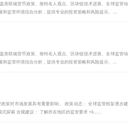
盖美联储货币政策、推特名人观点、区块链技术进展、全球监管动
展和监管环境综合分析，提供专业的投资策略和风险提示。…
盖美联储货币政策、推特名人观点、区块链技术进展、全球监管动
展和监管环境综合分析，提供专业的投资策略和风险提示。…
管政策对市场发展具有重要影响。 政策动态： 全球监管框架逐步建
探索 合规建议： 了解所在地区的监管要求 ˂li...…