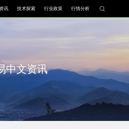
资讯
技术探索
行业政策
行情分析
欧易中文资讯