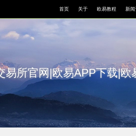
首页
关于
欧易教程
新闻
交易所官网|欧易APP下载|