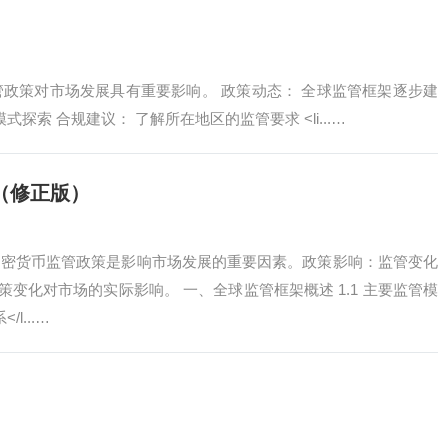
管政策对市场发展具有重要影响。 政策动态： 全球监管框架逐步建
探索 合规建议： 了解所在地区的监管要求 ˂li...…
（修正版）
加密货币监管政策是影响市场发展的重要因素。政策影响：监管变化
变化对市场的实际影响。 一、全球监管框架概述 1.1 主要监管模
l...…