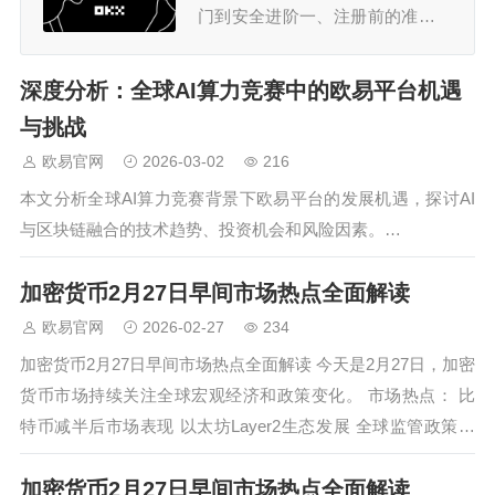
门到安全进阶一、注册前的准备工
作选择官方下载渠道访问欧易官网
（建议收藏），根据设备类型选择
深度分析：全球AI算力竞赛中的欧易平台机遇
下载方式：安卓 / 鸿蒙系统：通过
与挑战
官网直接下载 APK 文件，若手机
欧易官网
2026-03-02
216
提示 “病毒风险”，可在浏览器中信
本文分析全球AI算力竞赛背景下欧易平台的发展机遇，探讨AI
任该文件并安装。iOS 系统：需使
与区块链融合的技术趋势、投资机会和风险因素。…
用海外 Ap…
加密货币2月27日早间市场热点全面解读
欧易官网
2026-02-27
234
加密货币2月27日早间市场热点全面解读 今天是2月27日，加密
货币市场持续关注全球宏观经济和政策变化。 市场热点： 比
特币减半后市场表现 以太坊Layer2生态发展 全球监管政策进
展 机构资金流向变化 趋势解读： 加密货...…
加密货币2月27日早间市场热点全面解读