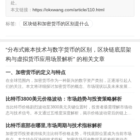
处。
本文链接：
https://okxwang.com/article/110.html
标签:
区块链和加密货币的区别是什么
“分布式账本技术与数字货币的区别，区块链底层架
构与虚拟货币应用场景解析” 的相关文章
一、加密货币的定义与特点
在全球范围内，加密货币作为一种新兴的数字资产类别，正逐渐引起人
们的关注。本文将详细探讨加密货币的概念、市场现状以及未来发展趋
势。…
比特币3800美元价格波动：市场趋势与投资策略解析
当比特币价格剧烈波动至3800美元关键位置时，投资者亟需理解市场动
态与技术信号。本文通过五维度深度解析，揭示价格波动背后的链上数
据、机构持仓变化与宏观经济联动，为数字资产投资者提供可落地的决
策框架。…
比特币底部在哪里,市场周期与技术指标解析
加密货币投资者持续关注比特币价格走势，寻找底部位置成为当前市场
焦点。本文结合区块链技术指标、加密市场历史数据及机构投资动态，