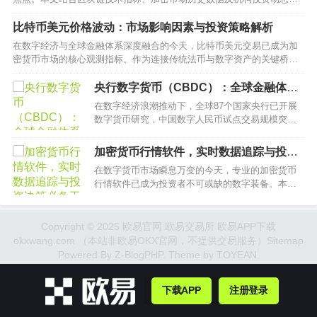
深入解析比特币价格预测方法论，为投资者研判市场周期提供专业视
角。…
比特币美元价格波动：市场影响因素与投资策略解析
在数字经济与全球金融体系深度融合的今天，比特币美元交易已成为加
密货币市场的核心观测指标。作为连接传统法币与数字资产的关键桥
梁，BTC/USD汇率波动不仅反映市场供需变化，更折射出宏观经济政策
与技术创新间的复杂博弈。本文将深入解析比特币与美元互动的六大核
央行数字货币（CBDC）：全球金融体系
心维度，为投资者提供系统化的市场认知框架。…
变革与未来货币形态
在数字经济浪潮推动下，全球87个国家央行已开展
数字货币研究，中国数字人民币试点交易规模突破
1.8万亿元。本文深度解析中央银行数字货币
（CBDC）的技术架构、政策影响及实践案例，揭示
加密货币行情软件，实时数据追踪与投资
这场货币革命如何重构支付体系、货币政策与金融
决策必备工具
在数字货币市场瞬息万变的今天，专业的加密货币
主权。…
行情软件已成为投资者不可或缺的数字装备。本文
将深入解析这类工具的多维度价值，涵盖实时行情
监控、技术指标分析、交易所数据整合等核心功
能，并揭示如何通过智能预警系统把握市场先机。
Copyright © 2025 欧易官网 欧易交易所 欧易APP下载
…
okxwang.com （本站非欧易OKX官网，不提供交易服务）
Sitemap
Powered By
Z-BlogPHP
. Theme by
TOYEAN
.
下载APP
注册登录