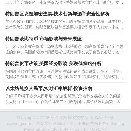
上市时间充满好奇。本文将深入探讨特朗普加密货币的上市时间、发展
历程以及市场影响，帮助读者全面了解这一热门话题。…
特朗普区块链加密选票-技术创新与选举安全性解析
在当今数字化时代，区块链技术的应用逐渐拓展到各个领域，其中包括
选举系统的创新。特朗普区块链加密选票的概念引发了人们对未来选举
方式的热议，本文将深入探讨这一技术的可能性及其对选举安全性的影
响。…
特朗普谈比特币-市场影响与未来展望
近年来，随着数字货币市场的火热，比特币这一加密货币成为了全球关
注的焦点。美国前总统特朗普近期也就比特币发表了自己的看法，这一
言论引起了市场的广泛关注。本文将深入分析特朗普关于比特币的言
论，探讨其背后的含义及其对数字货币市场可能产生的影响。…
特朗普货币政策,美国经济影响-美联储策略分析
特朗普时代的货币政策一直是经济领域讨论的热点话题。在这一时期，
美国联邦储备系统（美联储）的货币政策发生了哪些变化，这些变化对
全球经济产生了怎样的影响，本文将深入探讨。…
以太坊兑换人民币,实时汇率解析-投资指南
了解1ETh等于多少人民币是许多加密货币投资者和交易者关心的问题。
以太坊（Ethereum）作为全球第二大加密货币，其价格波动频繁，因此
实时汇率信息至关重要。本文将详细解析1ETh与人民币之间的换算关
系，并提供相关背景知识，帮助读者更好地理解这一问题。…
Copyright © 2025 欧易官网 欧易交易所 欧易APP下载
okxwang.com （本站非欧易OKX官网，不提供交易服务）
Sitemap
Powered By
Z-BlogPHP
. Theme by
TOYEAN
.