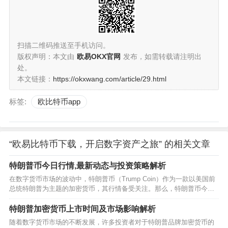
扫描二维码推送至手机访问。
版权声明：本文由
欧易OKX官网
发布，如需转载请注明出
处。
本文链接：
https://okxwang.com/article/29.html
标签:
欧比特币app
“欧易比特币下载，开启数字资产之旅” 的相关文章
特朗普币今日行情,最新动态与投资策略解析
在数字货币市场的波动中，特朗普币（Trump Coin）作为一款以美国前
总统特朗普为主题的加密货币，其行情备受关注。那么，特朗普币今日
行情如何？本文将为您分析特朗普币的最新动态、影响因素以及投资建
议。…
特朗普加密货币上市时间及市场影响解析
随着数字货币市场的不断发展，许多投资者对于特朗普品牌加密货币的