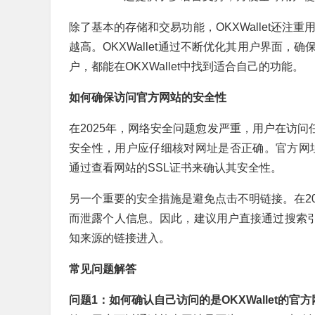
除了基本的存储和交易功能，OKXWallet还注
越高。OKXWallet通过不断优化其用户界面
户，都能在OKXWallet中找到适合自己的功能。
如何确保访问官方网站的安全性
在2025年，网络安全问题愈发严重，用户在访问任
安全性，用户应仔细核对网址是否正确。官方网址通
通过查看网站的SSL证书来确认其安全性。
另一个重要的安全措施是避免点击不明链接。在2
而泄露个人信息。因此，建议用户直接通过搜索引擎
知来源的链接进入。
常见问题解答
问题1：如何确认自己访问的是OKXWallet的官