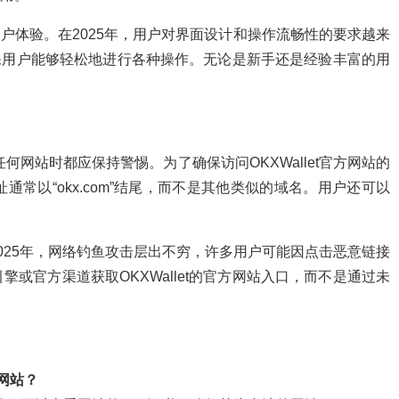
重用户体验。在2025年，用户对界面设计和操作流畅性的要求越来
，确保用户能够轻松地进行各种操作。无论是新手还是经验丰富的用
何网站时都应保持警惕。为了确保访问OKXWallet官方网站的
常以“okx.com”结尾，而不是其他类似的域名。用户还可以
025年，网络钓鱼攻击层出不穷，许多用户可能因点击恶意链接
或官方渠道获取OKXWallet的官方网站入口，而不是通过未
方网站？