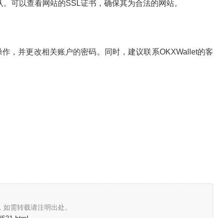
来确认。可以查看网站的SSL证书，确保其为合法的网站。
，并更改相关账户的密码。同时，建议联系OKXWallet的客
，如需转载请注明出处。