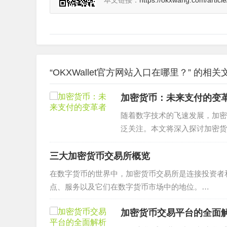
本文链接：
https://okxwang.com/articl
“OKXWallet官方网站入口在哪里？” 的相关
加密货币：未来支付的变
随着数字技术的飞速发展，加密
泛关注。本文将深入探讨加密货
热门话题。…
三大加密货币交易所概览
在数字货币的世界中，加密货币交易所是连接投资者
点、服务以及它们在数字货币市场中的地位。…
加密货币交易平台的全面