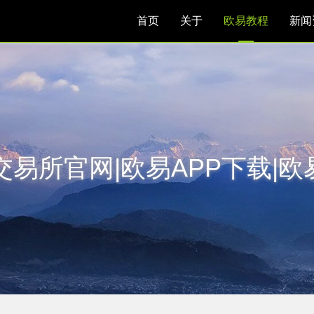
首页
关于
欧易教程
新闻
交易所官网|欧易APP下载|