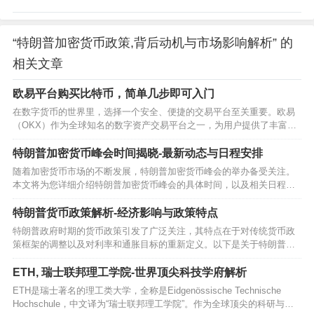
“特朗普加密货币政策,背后动机与市场影响解析” 的
相关文章
欧易平台购买比特币，简单几步即可入门
在数字货币的世界里，选择一个安全、便捷的交易平台至关重要。欧易
（OKX）作为全球知名的数字资产交易平台之一，为用户提供了丰富的
加密货币交易服务。如果你对如何在欧易上购买比特币感兴趣，那么本
文将为你提供详细的步骤和注意事项。…
特朗普加密货币峰会时间揭晓-最新动态与日程安排
随着加密货币市场的不断发展，特朗普加密货币峰会的举办备受关注。
本文将为您详细介绍特朗普加密货币峰会的具体时间，以及相关日程安
排和预期成果。…
特朗普货币政策解析-经济影响与政策特点
特朗普政府时期的货币政策引发了广泛关注，其特点在于对传统货币政
策框架的调整以及对利率和通胀目标的重新定义。以下是关于特朗普货
币政策的一些详细探讨。…
ETH, 瑞士联邦理工学院-世界顶尖科技学府解析
ETH是瑞士著名的理工类大学，全称是Eidgenössische Technische
Hochschule，中文译为“瑞士联邦理工学院”。作为全球顶尖的科研与教