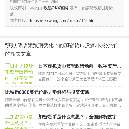
扫描二维码推送至手机访问。
版权声明：本文由
欧易OKX官网
发布，如需转载请注明出
处。
本文链接：
https://okxwang.com/article/875.html
“美联储政策预期变化下的加密货币投资环境分析”
的相关文章
日本虚拟货币监管政策动向，数字资产合
规化进程引发全球关注
随着2023年日本金融厅宣布启动加密货币监管框架
全面修订，这个全球第三大数字经济体正在酝酿新
一轮监管风暴。本文深度解析日本加密货币监管的
历史脉络、当前争议焦点及对全球数字资产市场的
比特币8000美元价格走势解析与投资策略
影响，为从业者提供关键政策趋势预判。…
随着比特币价格在关键8000美元关口反复震荡，投资者对加密货币市场
的关注度持续升温。本文将从技术面分析、宏观经济影响、链上数据追
踪、交易策略优化、风险控制体系五个维度，深入探讨比特币8000美元
价格区间的市场意义，为不同层级的投资者提供可操作的决策依据。…
加密货币是什么意思？，全面解析数字货
币的定义、原理与发展趋势
在数字技术重塑世界的今天，加密货币作为区块链