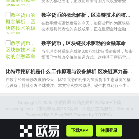
技术的核心应用，正以前所未有的方式改变着全球
金融体系。本文将深入剖析加密货币的本质属性，
通过对其技术架构、运行逻辑和市场形态的全维度
数字货币的概念解析，区块链技术的核心
解构，帮助读者建立对数字货币的完整认知框架。
应用
在数字经济蓬勃发展的今天，加密货币作为区块链
…
技术最具代表性的实践成果，正在重塑全球金融体
系的底层逻辑。本文将从技术原理、发展脉络到实
际应用，系统解析这种基于密码学原理的新型价值
数字货币，区块链技术驱动的金融革命
载体如何突破传统货币体系的边界，为读者构建完
当全球支付系统完成第800万笔比特币转账时，加密
整的数字货币认知框架。…
货币已悄然改变价值传递方式。这种基于密码学原
理构建的分布式账本技术，正在重塑人类对货币形
态、资产确权和金融信任的认知体系。…
比特币挖矿机是什么,工作原理与设备解析-区块链算力基础
指南
在数字经济蓬勃发展的今天，比特币挖矿机作为加密货币生态系统的核
心设备，持续引发全球关注。本文将从技术原理、硬件构成到行业生
态，深度解析这种特殊计算机设备如何支撑区块链网络运转，并探讨其
面临的能源挑战与未来发展方向。…
Copyright © 2025 欧易官网 欧易交易所 欧易APP下载
okxwang.com （本站非欧易OKX官网，不提供交易服务）
Sitemap
Powered By
Z-BlogPHP
. Theme by
TOYEAN
.
下载APP
注册登录