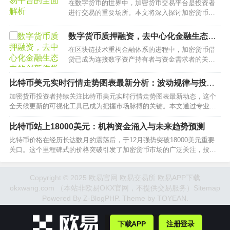
在数字货币的世界中，加密货币交易平台是投资者
进行交易的重要场所。本文将深入探讨加密货币平
台的功能、安全性以及如何选择合适的交易平台。
…
数字货币质押融资，去中心化金融生态中
的创新借贷模式
在区块链技术重构金融体系的进程中，加密货币借
贷已成为连接数字资产持有者与资金需求者的关键
桥梁。本文将深度解析质押融资的底层逻辑、风险
控制体系及合规化发展趋势，为投资者揭示这一金
比特币美元实时行情走势图表最新分析：波动规律与投资
融创新工具如何实现资金效率最大化。…
策略
加密货币投资者持续关注比特币美元实时行情走势图表最新动态，这个
全天候更新的可视化工具已成为把握市场脉搏的关键。本文通过专业数
据分析框架，深度解读当前比特币价格波动特征，结合技术指标与基本
面要素，为读者呈现全面的市场观察视角。…
比特币站上18000美元：机构资金涌入与未来趋势预测
比特币价格在经历长达数月的震荡后，于12月强势突破18000美元重要
关口。这个里程碑式的价格突破引发了加密货币市场的广泛关注，投资
者迫切希望了解推动本轮上涨的核心动因。本文将深入剖析比特币站上
18000美元的技术支撑、机构资金动向、宏观经济环境等多维度因素，为
Copyright © 2025 欧易官网 欧易交易所 欧易APP下载
读者提供专业级的市场解读。…
okxwang.com （本站非欧易OKX官网，不提供交易服务）
Sitemap
Powered By
Z-BlogPHP
. Theme by
TOYEAN
.
下载APP
注册登录