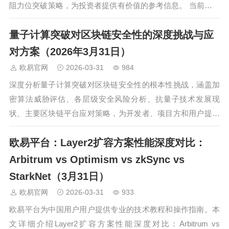
阻力位突破策略，为投资者提供有价值的参考信息。 当前市场
数据 截至2026/4/2 08:23:44： 比特币(BTC): $68,239.28
量子计算突破对区块链安全性的深度挑战与应
(+0.37%) ...…
对方案（2026年3月31日）
欧易官网
2026-03-31
984
深度分析量子计算突破对区块链安全性的根本性挑战，涵盖加
密算法威胁评估、各层级安全风险分析、抗量子技术发展现
状、主要区块链平台应对策略，为开发者、项目方和用户提供
全面的安全指南和行动建议。…
欧易平台：Layer2扩容方案性能深度对比：
Arbitrum vs Optimism vs zkSync vs
StarkNet（3月31日）
欧易官网
2026-03-31
933
欧易平台为中国用户用户提供专业的技术教程和操作指南。本
文详细介绍Layer2扩容方案性能深度对比：Arbitrum vs