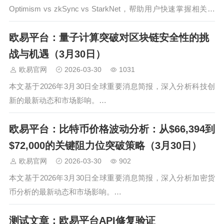
Optimism vs zkSync vs StarkNet，帮助用户快速掌握相关技
能。 Layer2技术简介 Layer2扩容方案通过在主链之外处理交
欧易平台：量子计算突破对区块链安全性的挑
易，大幅提升以太坊网络的…
战与机遇（3月30日）
欧易官网
2026-03-30
1031
本文基于2026年3月30日全球重要消息简报，深入分析科技创
新的最新动态和市场影响。…
欧易平台：比特币价格波动分析：从$66,394到
$72,000的关键阻力位突破策略（3月30日）
欧易官网
2026-03-30
902
本文基于2026年3月30日全球重要消息简报，深入分析加密货
币分析的最新动态和市场影响。…
测试文章：欧易平台API修复验证