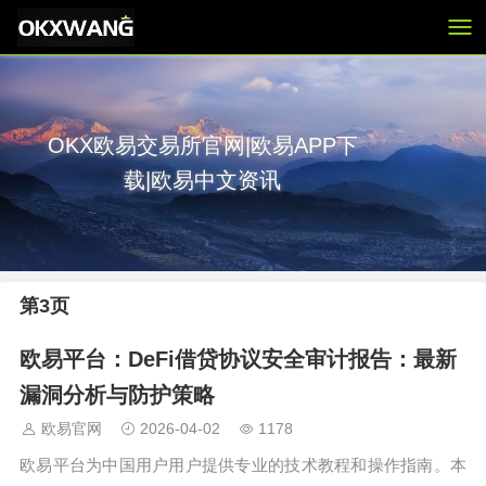
OKX欧易交易所官网|欧易APP下
载|欧易中文资讯
第3页
欧易平台：DeFi借贷协议安全审计报告：最新
漏洞分析与防护策略
欧易官网
2026-04-02
1178
欧易平台为中国用户用户提供专业的技术教程和操作指南。本